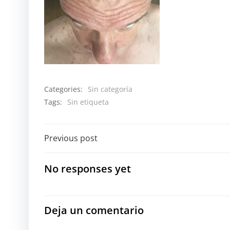
Categories:
Sin categoría
Tags:
Sin etiqueta
Navegación
Previous post
por
No responses yet
las
entradas
Deja un comentario