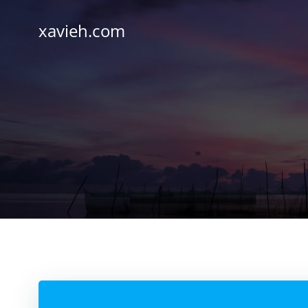
Saltar
al
xavieh.com
contenido