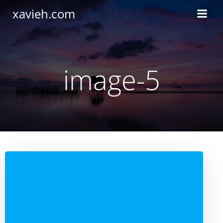
Saltar
xavieh.com
al
contenido
image-5