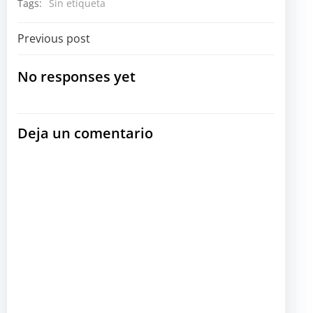
Tags:
Sin etiqueta
Navegación
Previous post
por
No responses yet
las
Deja un comentario
entradas