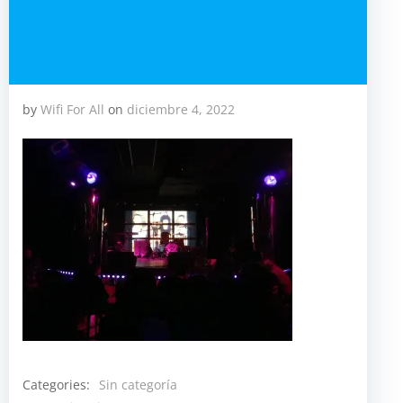
by
Wifi For All
on
diciembre 4, 2022
Categories:
Sin categoría