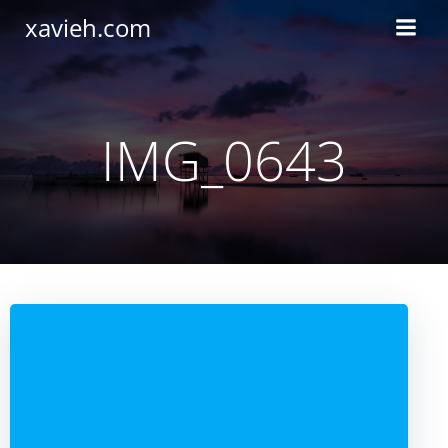
Saltar
xavieh.com
al
contenido
IMG_0643