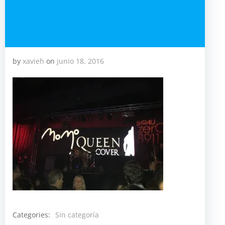
by
xavieh
on
junio 18, 2016
Categories:
Sin categoría