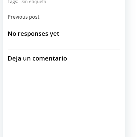
Tags:
Sin etiqueta
Navegación
Previous post
por
No responses yet
las
Deja un comentario
entradas