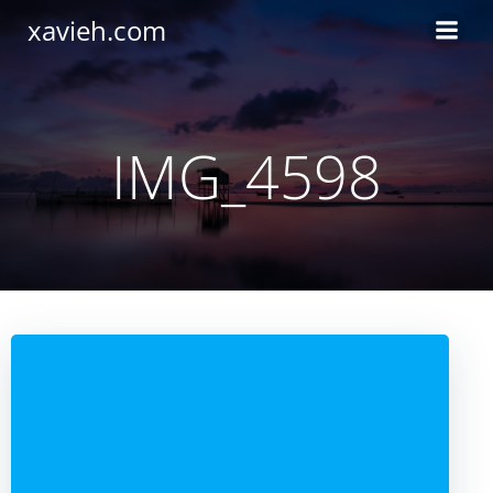
Saltar
xavieh.com
al
contenido
IMG_4598