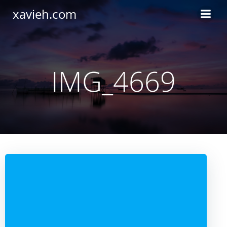
Saltar
xavieh.com
al
contenido
IMG_4669