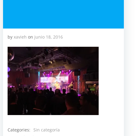
by
xavieh
on
junio 18, 2016
Categories:
Sin categoría