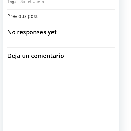
Tags:
Sin etiqueta
Navegación
Previous post
por
No responses yet
las
Deja un comentario
entradas