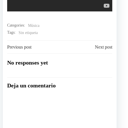
Categories:
Música
Tags:
Sin etiqueta
Navegación
Navegación
Previous post
Next post
por
por
No responses yet
las
las
Deja un comentario
entradas
entradas