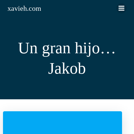
Saltar
xavieh.com
al
contenido
Un gran hijo…
Jakob