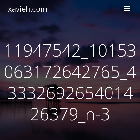
Saltar
xavieh.com
al
contenido
11947542_10153
063172642765_4
3332692654014
26379_n-3