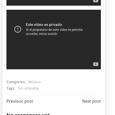
Categories:
Música
Tags:
Sin etiqueta
Navegación
Navegación
Previous post
Next post