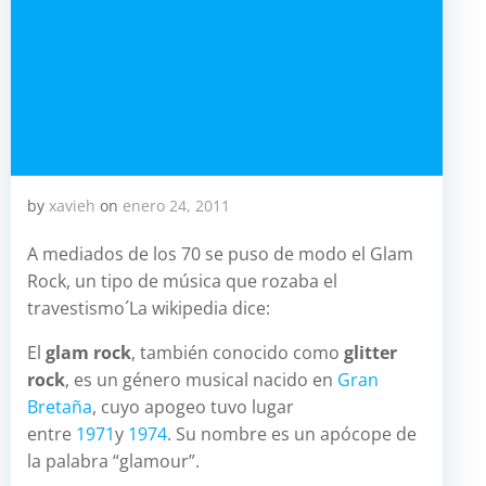
by
xavieh
on
enero 24, 2011
A mediados de los 70 se puso de modo el Glam
Rock, un tipo de música que rozaba el
travestismo´La wikipedia dice:
El
glam rock
, también conocido como
glitter
rock
, es un género musical nacido en
Gran
Bretaña
, cuyo apogeo tuvo lugar
entre
1971
y
1974
. Su nombre es un apócope de
la palabra “glamour”.