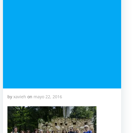
by
xavieh
on
mayo 22, 2016