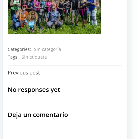
Categories:
Sin categoría
Tags:
Sin etiqueta
Navegación
Previous post
por
No responses yet
las
Deja un comentario
entradas