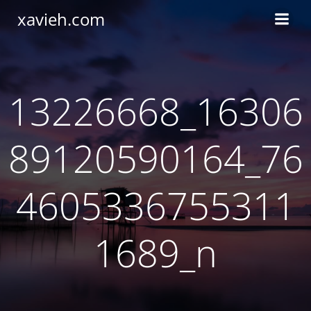
Saltar
xavieh.com
al
contenido
13226668_16306
89120590164_76
4605336755311
1689_n