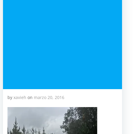
by
xavieh
on
marzo 20, 2016