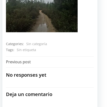
Categories:
Sin categoría
Tags:
Sin etiqueta
Navegación
Previous post
por
No responses yet
las
Deja un comentario
entradas