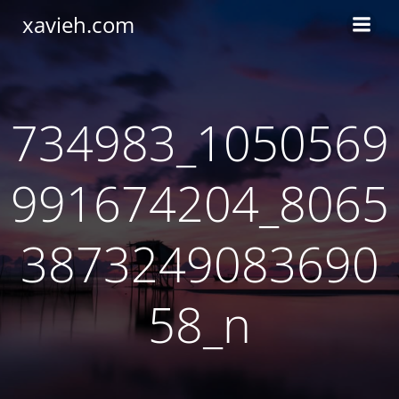
Saltar
xavieh.com
al
contenido
734983_1050569
991674204_8065
3873249083690
58_n