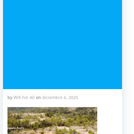
by
Wifi For All
on
diciembre 6, 2025