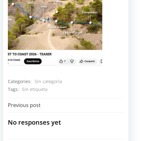
Categories:
Sin categoría
Tags:
Sin etiqueta
Navegación
Previous post
por
No responses yet
las