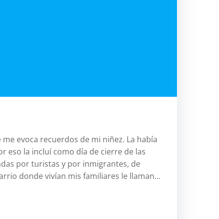
relac
pilar
jerico
antropo
atlas
ave
aven
btt
btt.
e me evoca recuerdos de mi niñez. La había
aven
 eso la incluí como día de cierre de las
das por turistas y por inmigrantes, de
Challenge
arrio donde vivían mis familiares le llaman…
cicloturis
costa-
oeste
eeuu