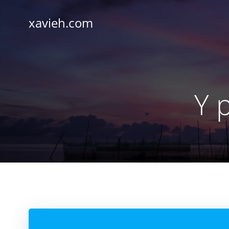
Saltar
al
xavieh.com
contenido
Y 