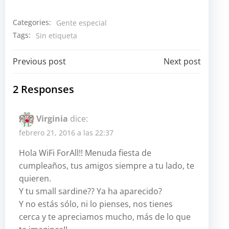
Categories:
Gente especial
Tags:
Sin etiqueta
Navegación
Navegación
Previous post
Next post
por
por
2 Responses
las
las
Virginia
dice:
entradas
entradas
febrero 21, 2016 a las 22:37
Hola WiFi ForAll!! Menuda fiesta de
cumpleaños, tus amigos siempre a tu lado, te
quieren.
Y tu small sardine?? Ya ha aparecido?
Y no estás sólo, ni lo pienses, nos tienes
cerca y te apreciamos mucho, más de lo que