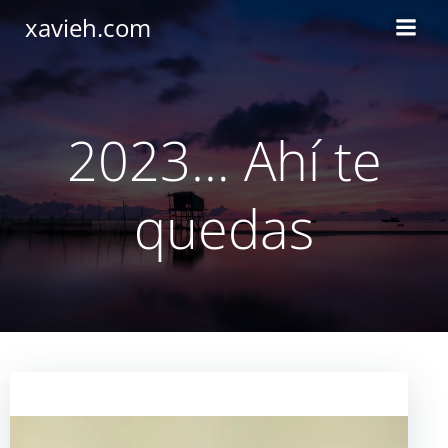
Saltar
xavieh.com
al
contenido
2023… Ahí te
quedas