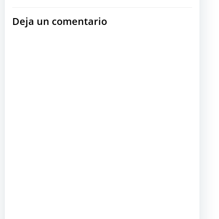
las
las
Deja un comentario
entradas
entradas