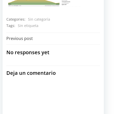
Categories:
Sin categoría
Tags:
Sin etiqueta
Navegación
Previous post
por
No responses yet
las
Deja un comentario
entradas