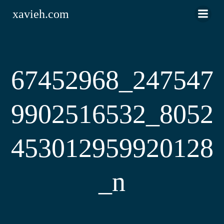
Saltar
xavieh.com
al
contenido
67452968_247547
9902516532_8052
453012959920128
_n