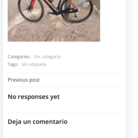
Categories:
Sin categoría
Tags:
Sin etiqueta
Navegación
Previous post
por
No responses yet
las
Deja un comentario
entradas