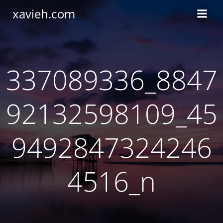
Saltar
xavieh.com
al
contenido
337089336_8847
92132598109_45
9492847324246
4516_n