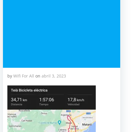
by
Wifi For All
on
abril 3, 2023