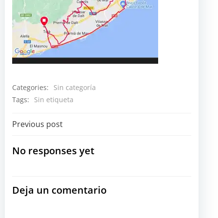
Categories:
Sin categoría
Tags:
Sin etiqueta
Navegación
Previous post
por
No responses yet
las
Deja un comentario
entradas