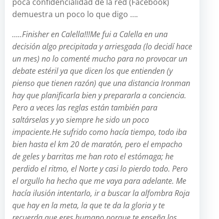
poca confidencialidad de la red (Facebook)
demuestra un poco lo que digo ….
…..Finisher en Calella!!!Me fui a Calella en una
decisión algo precipitada y arriesgada (lo decidí hace
un mes) no lo comenté mucho para no provocar un
debate estéril ya que dicen los que entienden (y
pienso que tienen razón) que una distancia Ironman
hay que planificarla bien y prepararla a conciencia.
Pero a veces las reglas están también para
saltárselas y yo siempre he sido un poco
impaciente.He sufrido como hacía tiempo, todo iba
bien hasta el km 20 de maratón, pero el empacho
de geles y barritas me han roto el estómaga; he
perdido el ritmo, el Norte y casi lo pierdo todo. Pero
el orgullo ha hecho que me vaya para adelante. Me
hacía ilusión intentarlo, ir a buscar la alfombra Roja
que hay en la meta, la que te da la gloria y te
recuerda que eres humano porque te enseña los