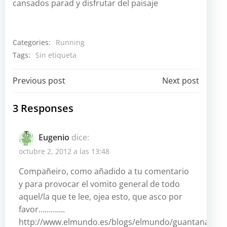
cansados parad y disfrutar del paisaje
Categories:
Running
Tags:
Sin etiqueta
Navegación
Navegación
Previous post
Next post
por
por
3 Responses
las
las
Eugenio
dice:
entradas
entradas
octubre 2, 2012 a las 13:48
Compañeiro, como añadido a tu comentario
y para provocar el vomito general de todo
aquel/la que te lee, ojea esto, que asco por
favor………….
http://www.elmundo.es/blogs/elmundo/guantanamo/2