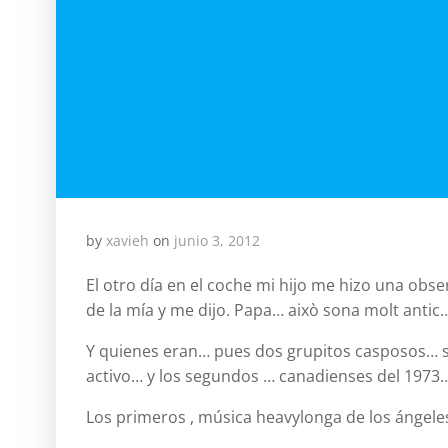
by
xavieh
on
junio 3, 2012
El otro día en el coche mi hijo me hizo una o
de la mía y me dijo. Papa… això sona molt antic
Y quienes eran… pues dos grupitos casposos… s
activo… y los segundos … canadienses del 1973…
Los primeros , música heavylonga de los ángele