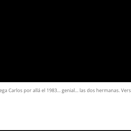
ga Carlos por allá el 1983… genial… las dos hermanas. Vers