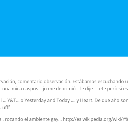
bservación, comentario observación. Estábamos escuchando 
… una mica caspos… jo me deprimió… le dije… tete però si es
i … Y&T… o Yesterday and Today …. y Heart. De que año son
 ufff
s.. rozando el ambiente gay… http://es.wikipedia.org/wiki/Y