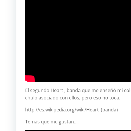
El segundo Heart , banda que me enseñó mi cole
chulo asociado con ellos, pero eso no toca.
http://es.wikipedia.org/wiki/Heart_(banda)
Temas que me gustan….