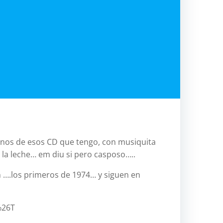
relac
pilar
jerico
antropo
atlas
ave
aven
btt
btt.
unos de esos CD que tengo, con musiquita
aven
 la leche… em diu si pero casposo…..
Challenge
 ….los primeros de 1974… y siguen en
cicloturis
costa-
oeste
%26T
eeuu