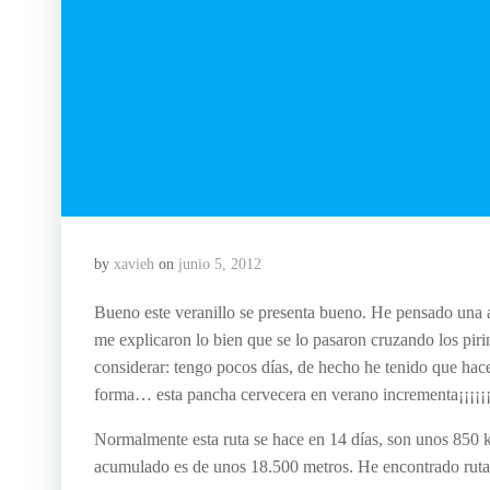
by
xavieh
on
junio 5, 2012
Bueno este veranillo se presenta bueno. He pensado una av
me explicaron lo bien que se lo pasaron cruzando los pir
considerar: tengo pocos días, de hecho he tenido que hace
forma… esta pancha cervecera en verano incrementa¡¡¡¡¡¡… 
Normalmente esta ruta se hace en 14 días, son unos 850 km
acumulado es de unos 18.500 metros. He encontrado rutas 