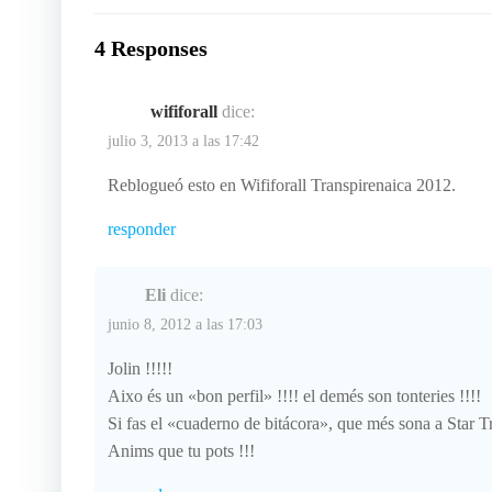
por
4 Responses
las
wififorall
dice:
entradas
julio 3, 2013 a las 17:42
Reblogueó esto en
Wififorall Transpirenaica 2012
.
responder
Eli
dice:
junio 8, 2012 a las 17:03
Jolin !!!!!
Aixo és un «bon perfil» !!!! el demés son tonteries !!!!
Si fas el «cuaderno de bitácora», que més sona a Star Tr
Anims que tu pots !!!