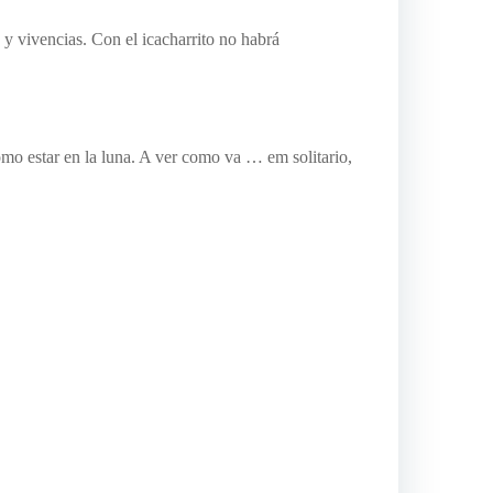
informática
 y vivencias. Con el icacharrito no habrá
karma
marrue
Marruecos
2018
música
omo estar en la luna. A ver como va … em solitario,
pasió
Por
fin
positivo
puzzle
raid
refl
retos
Transatla
2011
Transmares
2017