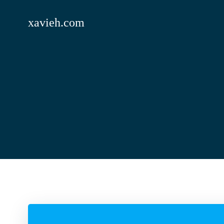
Saltar
al
xavieh.com
contenido