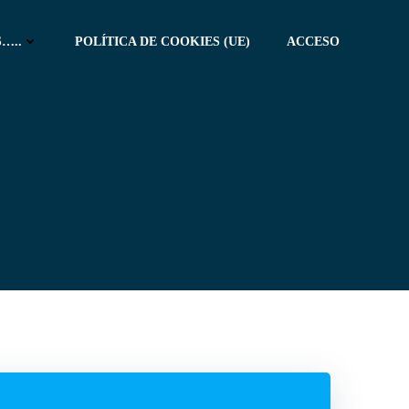
…..
POLÍTICA DE COOKIES (UE)
ACCESO
M
e