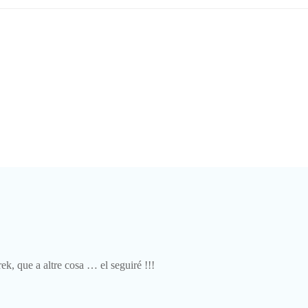
por
las
entradas
ek, que a altre cosa … el seguiré !!!