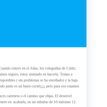
relaci
pilar
jerico
antropolo
atlas
aven
avent
btt
btt.
uando estuve en el Atlas, los coleguillas de Cádiz,
aven
 vamos seguro, estoy animado en hacerla. Temas a
sponibles ( sin problemas se ha enrollado) y la baja
Challenge
odo junto es un buen coctel¡¡¡¡ pero para eso estamos
cicloturism
costa-
oeste
es carretera o el camino que elijas. El desnivel
eeuu
rimero es: acabarla, en un mínimo de 10 máximo 12.
excurs