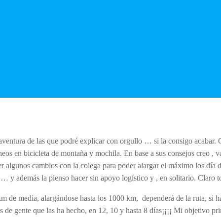
entura de las que podré explicar con orgullo … si la consigo acabar. C
ineos en bicicleta de montaña y mochila. En base a sus consejos creo ,
r algunos cambios con la colega para poder alargar el máximo los día di
y además la pienso hacer sin apoyo logístico y , en solitario. Claro t
 de media, alargándose hasta los 1000 km, dependerá de la ruta, si hac
de gente que las ha hecho, en 12, 10 y hasta 8 días¡¡¡¡ Mi objetivo p