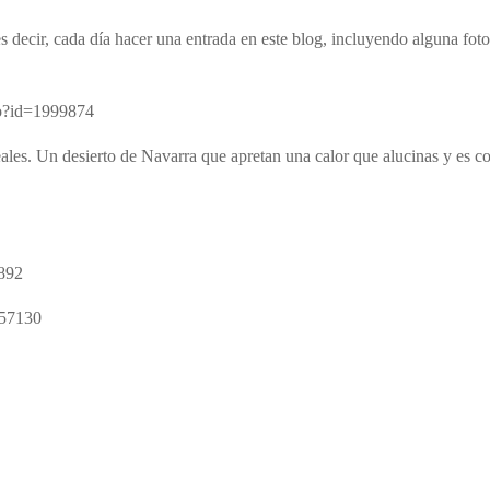
s decir, cada día hacer una entrada en este blog, incluyendo alguna foto
.do?id=1999874
eales. Un desierto de Navarra que apretan una calor que alucinas y es c
3892
457130