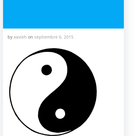
by
xavieh
on
septiembre 6, 2015