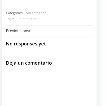
Categories:
Sin categoría
Tags:
Sin etiqueta
Navegación
Previous post
por
No responses yet
las
Deja un comentario
entradas