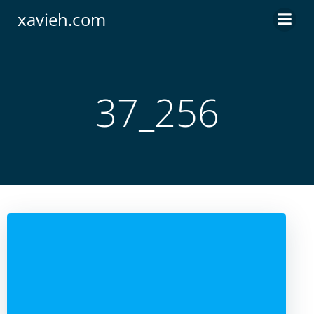
Saltar
xavieh.com
al
contenido
37_256