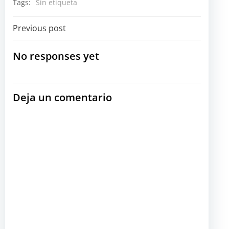
Tags:
Sin etiqueta
Navegación
Previous post
por
No responses yet
las
Deja un comentario
entradas