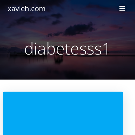
Saltar
xavieh.com
al
contenido
diabetesss1