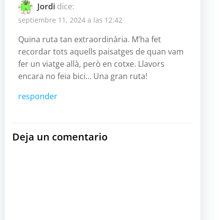
las
las
Jordi
dice:
entradas
entradas
septiembre 11, 2024 a las 12:42
Quina ruta tan extraordinària. M’ha fet
recordar tots aquells paisatges de quan vam
fer un viatge allà, però en cotxe. Llavors
encara no feia bici… Una gran ruta!
responder
Deja un comentario