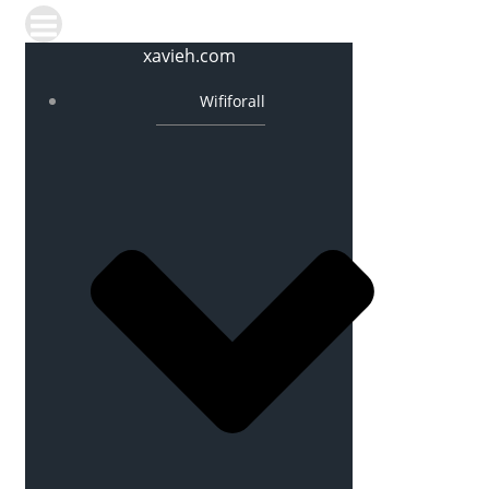
xavieh.com
Wififorall