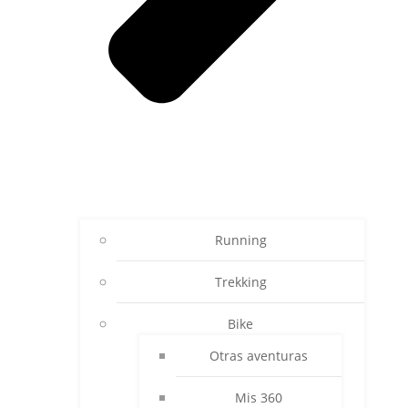
Running
Trekking
Bike
Otras aventuras
Mis 360