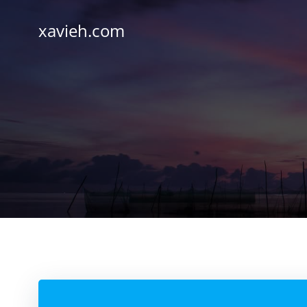
Saltar
al
xavieh.com
contenido