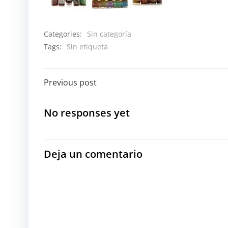
Categories:
Sin categoría
Tags:
Sin etiqueta
Navegación
Previous post
por
No responses yet
las
entradas
Deja un comentario