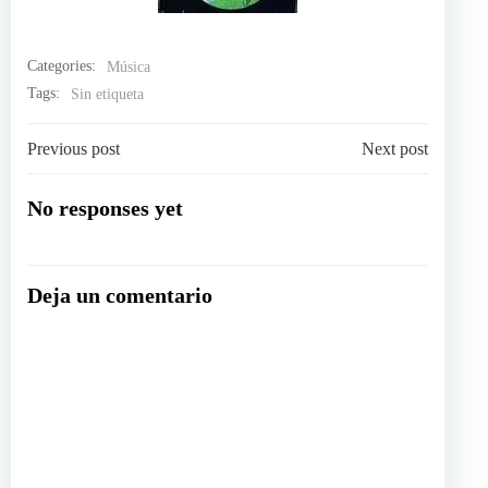
Categories:
Música
Tags:
Sin etiqueta
Navegación
Navegación
Previous post
Next post
por
por
No responses yet
las
las
Deja un comentario
entradas
entradas