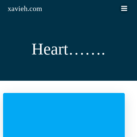
Saltar
xavieh.com
al
contenido
Heart…….