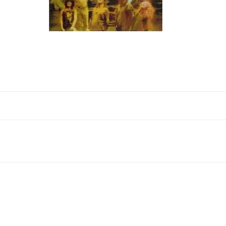
Navegación
por
las
entradas