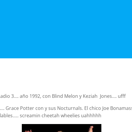
.
adio 3…. año 1992, con Blind Melon y Keziah Jones…. ufff
s…. Grace Potter con y sus Nocturnals. El chico Joe Bonama
ualables….. screamin cheetah wheelies uahhhhh