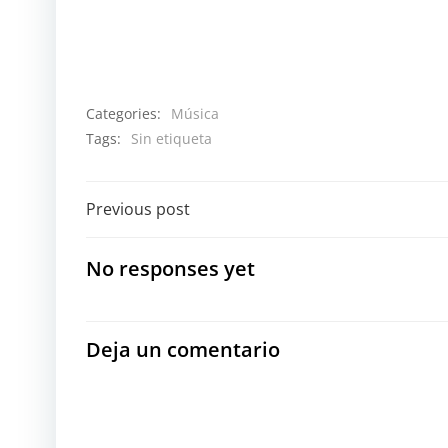
Categories:
Música
Tags:
Sin etiqueta
Navegación
Previous post
por
No responses yet
las
entradas
Deja un comentario