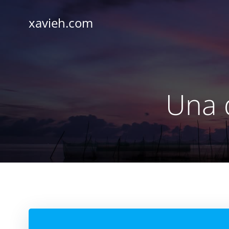
Saltar
al
xavieh.com
contenido
Una d