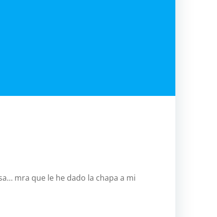
relac
pilar
jerico
antropo
atlas
ave
aven
btt
btt.
aven
Challenge
cicloturis
ssa… mra que le he dado la chapa a mi
costa-
oeste
eeuu