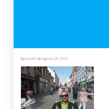
by
xavieh
on
agosto 29, 2015