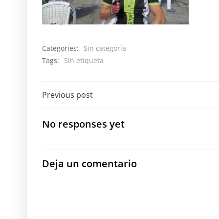
Categories:
Sin categoría
Tags:
Sin etiqueta
Navegación
Previous post
por
No responses yet
las
entradas
Deja un comentario