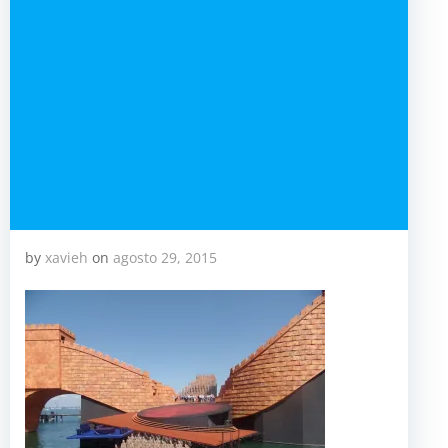
by
xavieh
on
agosto 29, 2015