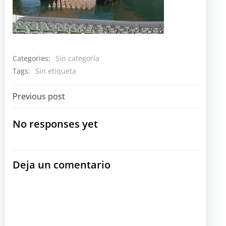
Categories:
Sin categoría
Tags:
Sin etiqueta
Navegación
Previous post
por
No responses yet
las
Deja un comentario
entradas