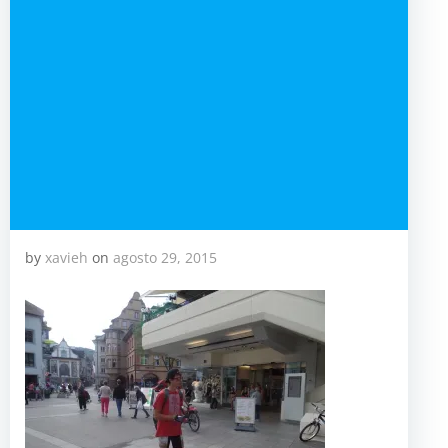
by
xavieh
on
agosto 29, 2015