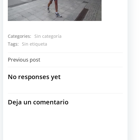
Categories:
Sin categoría
Tags:
Sin etiqueta
Navegación
Previous post
por
No responses yet
las
Deja un comentario
entradas