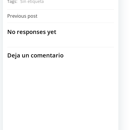
Tags:
Sin etiqueta
Navegación
Previous post
por
No responses yet
las
Deja un comentario
entradas