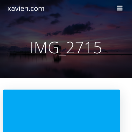
Saltar
xavieh.com
al
contenido
IMG_2715