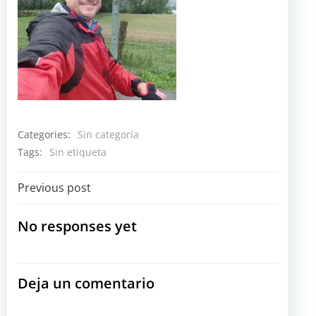
Categories:
Sin categoría
Tags:
Sin etiqueta
Navegación
Previous post
por
No responses yet
las
Deja un comentario
entradas