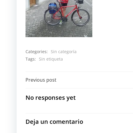
Categories:
Sin categoría
Tags:
Sin etiqueta
Navegación
Previous post
por
No responses yet
las
entradas
Deja un comentario