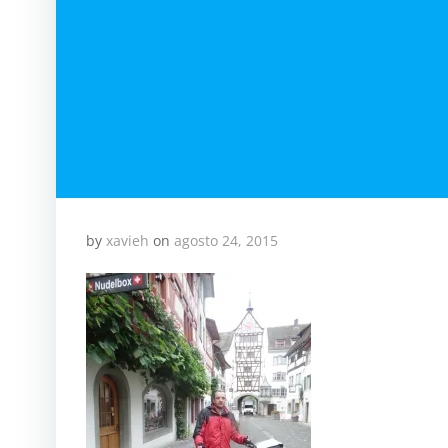
by
xavieh
on
agosto 24, 2015