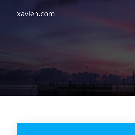
Saltar
al
xavieh.com
contenido