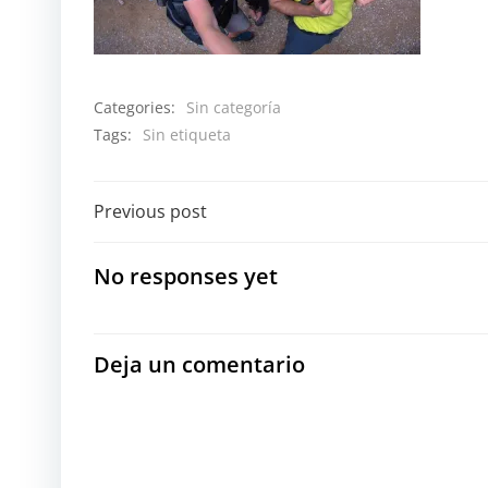
Categories:
Sin categoría
Tags:
Sin etiqueta
Navegación
Previous post
por
No responses yet
las
entradas
Deja un comentario