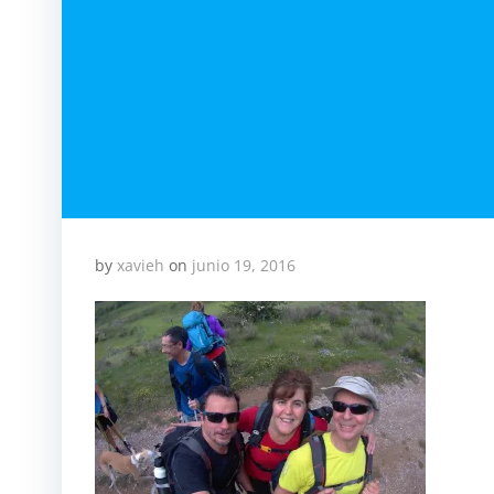
by
xavieh
on
junio 19, 2016