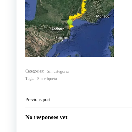
Categories:
Sin categoría
Tags:
Sin etiqueta
Navegación
Previous post
por
No responses yet
las