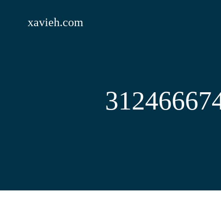
Saltar
al
xavieh.com
contenido
31246667