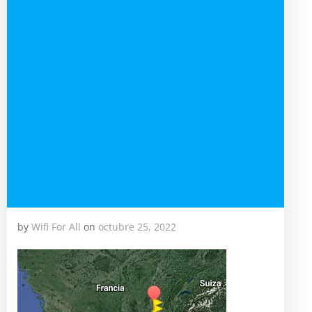
by
Wifi For All
on
octubre 25, 2022