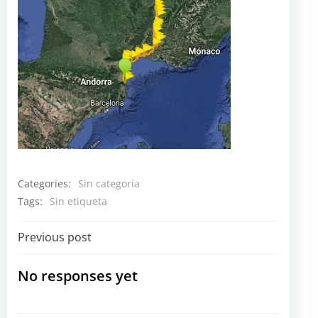
Categories:
Sin categoría
Tags:
Sin etiqueta
Navegación
Previous post
por
No responses yet
las