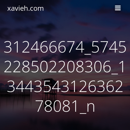
Saltar
xavieh.com
al
contenido
312466674_5745
228502208306_1
3443543126362
78081_n