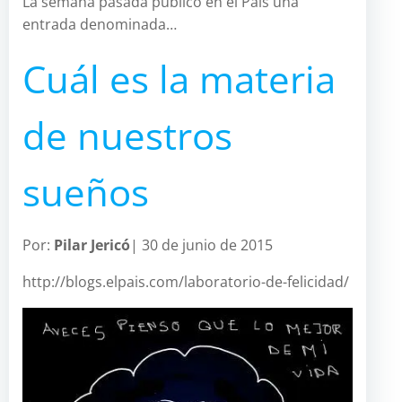
La semana pasada publico en el País una
entrada denominada…
Cuál es la materia
de nuestros
sueños
Por:
Pilar Jericó
|
30
de
junio
de
2015
http://blogs.elpais.com/laboratorio-de-felicidad/