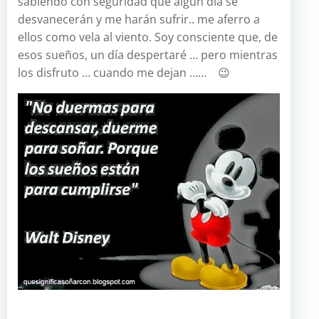
sabiendo con seguridad que algún día se
desvanecerán y me harán sufrir.. me aferro a
ellos como vela al viento. Soy consciente que, de
esos sueños, un día despertaré … pero mientras
los disfruto … cuando me dejan …… 😉