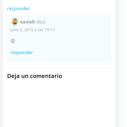
responder
xavieh
dice:
julio 2, 2015 a las 19:17
😉
responder
Deja un comentario