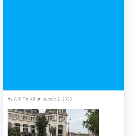
by
Wifi For All
on
agosto 2, 2025