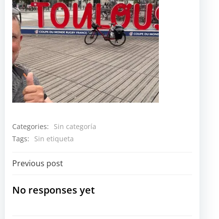
Categories:
Sin categoría
Tags:
Sin etiqueta
Navegación
Previous post
por
No responses yet
las