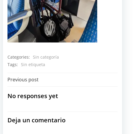
Categories:
Sin categoría
Tags:
Sin etiqueta
Navegación
Previous post
por
No responses yet
las
Deja un comentario
entradas