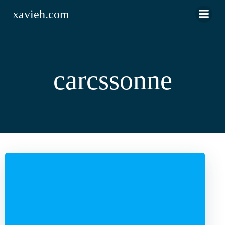
Saltar
xavieh.com
al
contenido
carcssonne