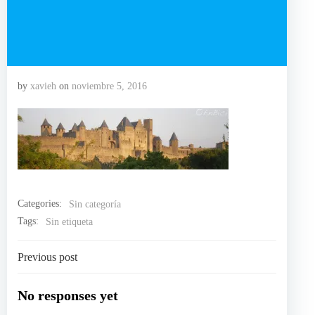
by
xavieh
on
noviembre 5, 2016
Categories:
Sin categoría
Tags:
Sin etiqueta
Navegación
Previous post
por
No responses yet