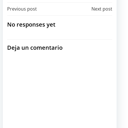
Navegación
Navegación
Previous post
Next post
por
por
No responses yet
las
las
Deja un comentario
entradas
entradas