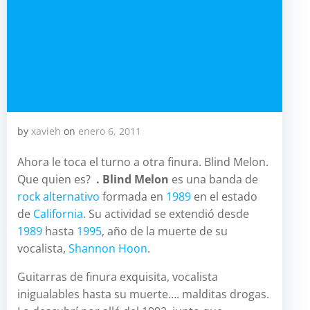
by
xavieh
on
enero 6, 2011
Ahora le toca el turno a otra finura. Blind Melon.
Que quien es?
. Blind Melon
es una banda de
rock alternativo
formada en
1989
en el estado
de
California
. Su actividad se extendió desde
1989
hasta
1995
, año de la muerte de su
vocalista,
Shannon Hoon
.
Guitarras de finura exquisita, vocalista
inigualables hasta su muerte…. malditas drogas.