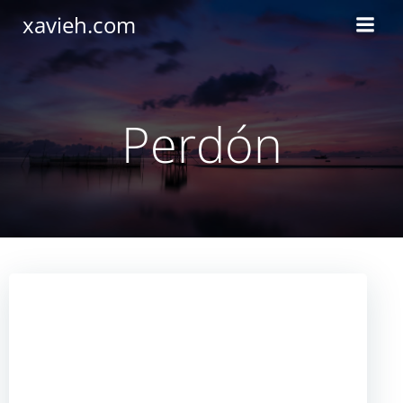
Saltar
xavieh.com
al
contenido
Perdón