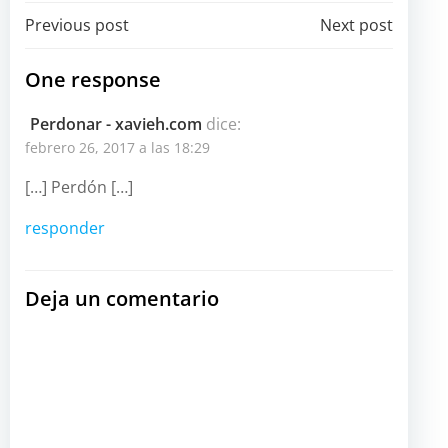
Navegación
Navegación
Previous post
Next post
por
por
One response
las
las
Perdonar - xavieh.com
dice:
febrero 26, 2017 a las 18:29
entradas
entradas
[…] Perdón […]
responder
Deja un comentario