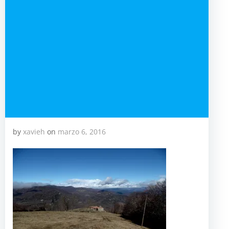
by
xavieh
on
marzo 6, 2016