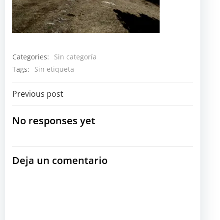
Categories:
Sin categoría
Tags:
Sin etiqueta
Navegación
Previous post
por
No responses yet
las
Deja un comentario
entradas