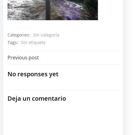
Categories:
Sin categoría
Tags:
Sin etiqueta
Navegación
Previous post
por
No responses yet
las
Deja un comentario
entradas