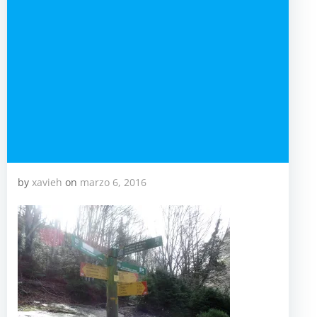
by
xavieh
on
marzo 6, 2016