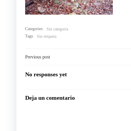
Categories:
Sin categoría
Tags:
Sin etiqueta
Navegación
Previous post
por
No responses yet
las
Deja un comentario
entradas