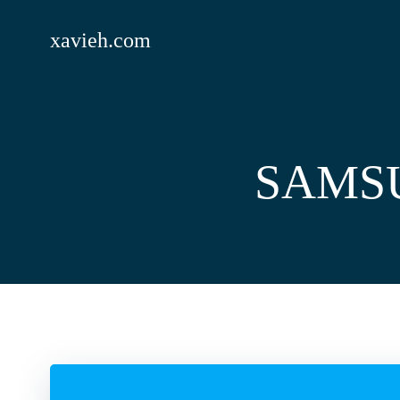
Saltar
al
xavieh.com
contenido
SAMS