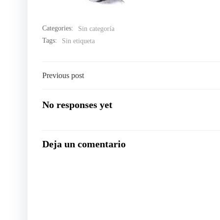
Categories:
Sin categoría
Tags:
Sin etiqueta
Navegación
Previous post
por
No responses yet
las
Deja un comentario
entradas