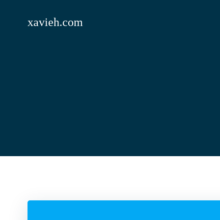
Saltar
al
xavieh.com
contenido