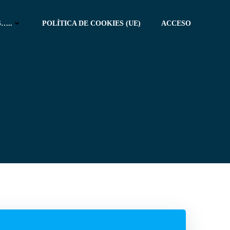
…..
POLÍTICA DE COOKIES (UE)
ACCESO
M
e