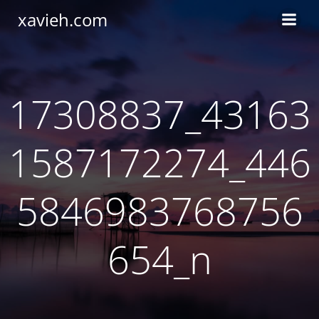
Saltar
xavieh.com
al
contenido
17308837_43163
1587172274_446
5846983768756
654_n