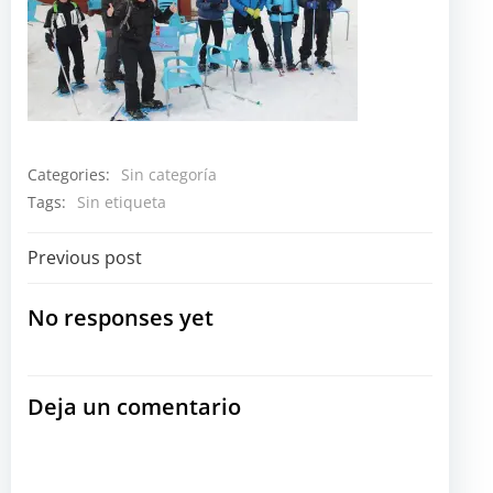
Categories:
Sin categoría
Tags:
Sin etiqueta
Navegación
Previous post
por
No responses yet
las
Deja un comentario
entradas