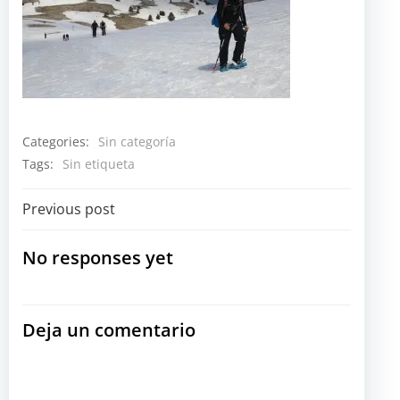
Categories:
Sin categoría
Tags:
Sin etiqueta
Navegación
Previous post
por
No responses yet
las
Deja un comentario
entradas