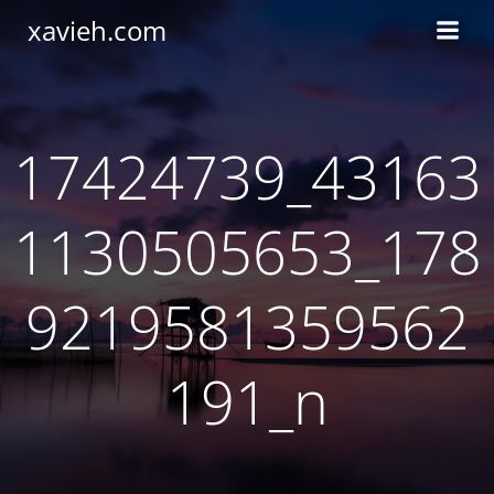
Saltar
xavieh.com
al
contenido
17424739_43163
1130505653_178
9219581359562
191_n