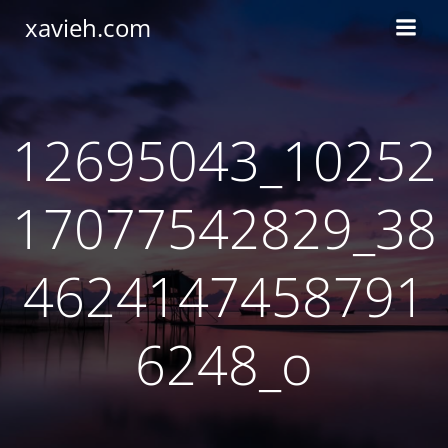
Saltar
xavieh.com
al
contenido
12695043_10252
17077542829_38
4624147458791
6248_o