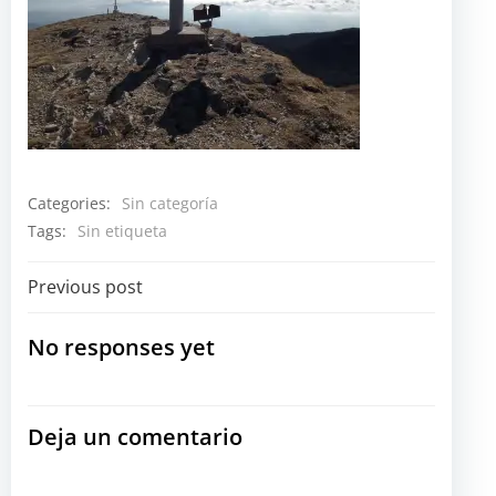
Categories:
Sin categoría
Tags:
Sin etiqueta
Navegación
Previous post
por
No responses yet
las
Deja un comentario
entradas